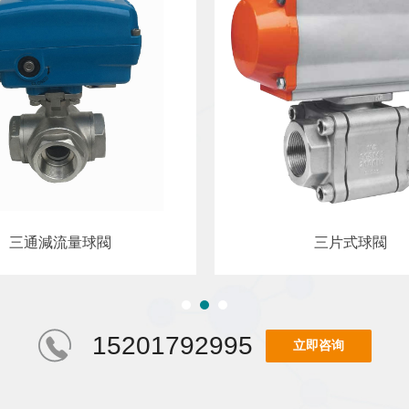
三通減流量球閥
三片式球閥
15201792995
立即咨询