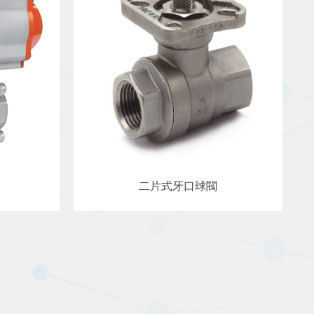
二片式牙口球閥