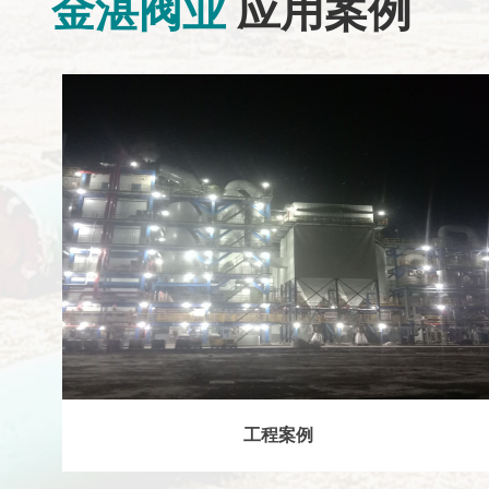
金湛阀业
应用案例
工程案例