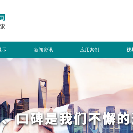
展示
新闻资讯
应用案例
视