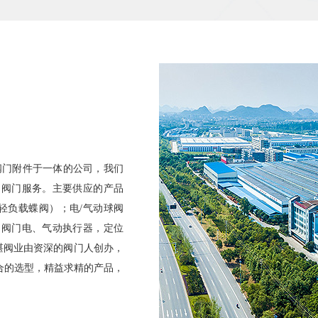
门附件于一体的公司，我们
的阀门服务。主要供应的产品
轻负载蝶阀）；电/气动球阀
；阀门电、气动执行器，定位
金湛阀业由资深的阀门人创办，
合的选型，精益求精的产品，