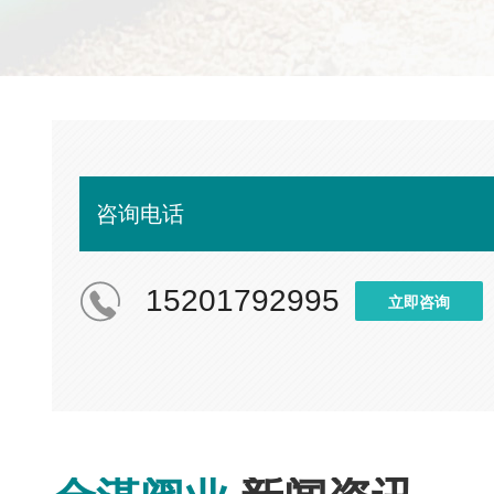
咨询电话
15201792995
立即咨询