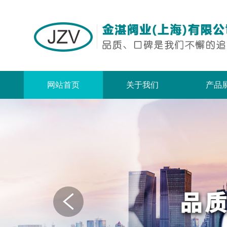
网站首页
关于我们
产品