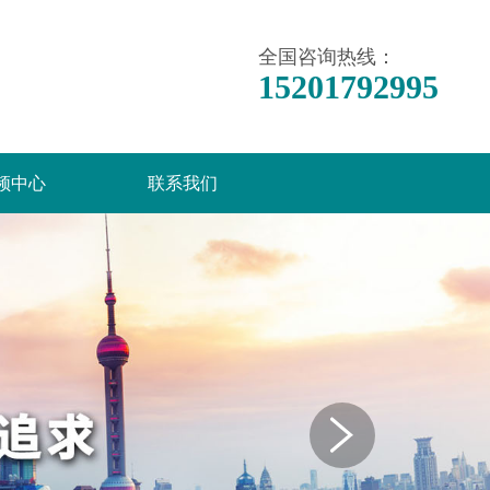
全国咨询热线：
15201792995
频中心
联系我们