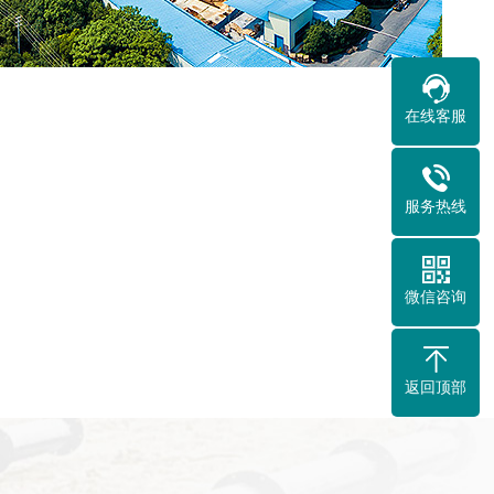
在线客服
服务热线
微信咨询
返回顶部