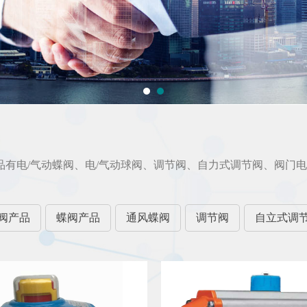
品有电/气动蝶阀、电/气动球阀、调节阀、自力式调节阀、阀门
阀产品
蝶阀产品
通风蝶阀
调节阀
自立式调