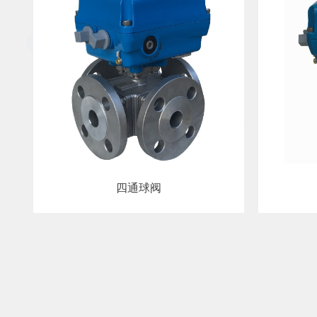
三偏心蝶阀